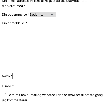
Din e-mailadresse vil ikke blive publiceret.
Krævede felter er
markeret med
*
Din bedømmelse
*
Din anmeldelse
*
Navn
*
E-mail
*
Gem mit navn, mail og websted i denne browser til næste gang
jeg kommenterer.