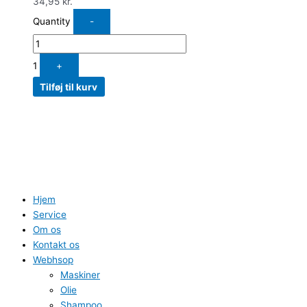
34,95
kr.
Quantity
-
1
+
Tilføj til kurv
Hjem
Service
Om os
Kontakt os
Webhsop
Maskiner
Olie
Shampoo