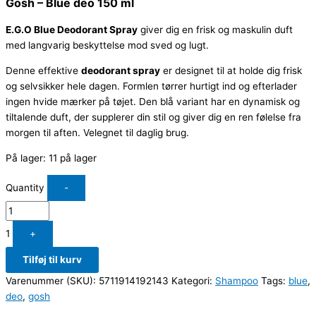
Gosh – Blue deo 150 ml
E.G.O Blue Deodorant Spray
giver dig en frisk og maskulin duft
med langvarig beskyttelse mod sved og lugt.
Denne effektive
deodorant spray
er designet til at holde dig frisk
og selvsikker hele dagen. Formlen tørrer hurtigt ind og efterlader
ingen hvide mærker på tøjet. Den blå variant har en dynamisk og
tiltalende duft, der supplerer din stil og giver dig en ren følelse fra
morgen til aften. Velegnet til daglig brug.
På lager:
11 på lager
Quantity
-
1
+
Tilføj til kurv
Varenummer (SKU):
5711914192143
Kategori:
Shampoo
Tags:
blue
,
deo
,
gosh