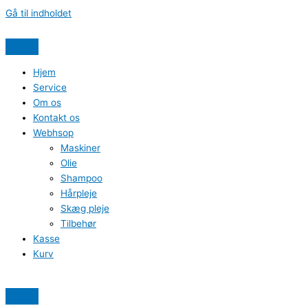
Gå til indholdet
Hjem
Service
Om os
Kontakt os
Webhsop
Maskiner
Olie
Shampoo
Hårpleje
Skæg pleje
Tilbehør
Kasse
Kurv