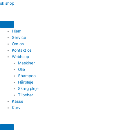
Gå
sk shop
til
indholdet
Hjem
Service
Om os
Kontakt os
Webhsop
Maskiner
Olie
Shampoo
Hårpleje
Skæg pleje
Tilbehør
Kasse
Kurv