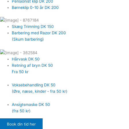
Pensionist klip
DK 200
Børneklip 0-10 år
DK 200
Skæg Trimning
DK 150
Barbering med Razor
DK 200
(Skum barbering)
Hårvask
DK 50
Retning af bryn
DK 50
Fra 50 kr
Voksebehandling
DK 50
(Øre, næse, kinder - fra 50 kr)
Ansigtsmaske
DK 50
(fra 50 kr)
Book din tid her