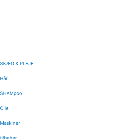
Velkommen til webshoppen hos SK Barbershop. Her finder du nøj
I shoppen kan du købe alt fra skægolie, skægbalsam og barberin
skarpt resultat, så du kan vedligeholde dit look mellem dine be
Bestil nemt online og få leveret direkte til døren – eller kig fo
SKÆG & PLEJE
Hår
SHAMpoo
Olie
Maskiner
tilbehør