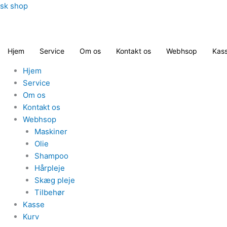
Gå
sk shop
til
indholdet
Hjem
Service
Om os
Kontakt os
Webhsop
Kas
Hjem
Service
Om os
Kontakt os
Webhsop
Maskiner
Olie
Shampoo
Hårpleje
Skæg pleje
Tilbehør
Kasse
Kurv