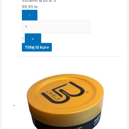
Vurderet
0
ud af 5
99,95
kr.
-
1
+
Tilføj til kurv
Quantity