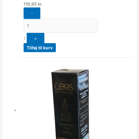
119,95
kr.
-
1
+
Tilføj til kurv
Quantity