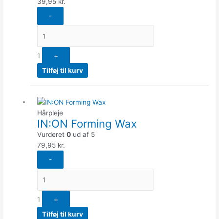
39,95
kr.
-
1
+
Tilføj til kurv
Quantity
Hårpleje
IN:ON Forming Wax
Vurderet
0
ud af 5
79,95
kr.
-
1
+
Tilføj til kurv