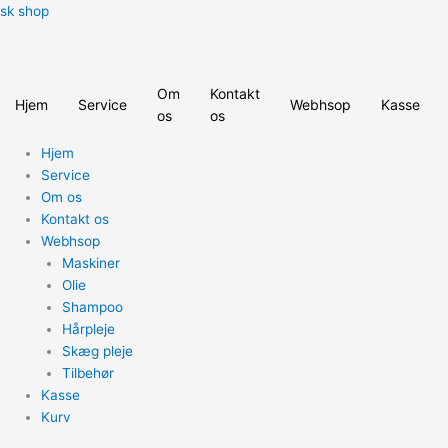
Gå
Menu
sk shop
til
indholdet
Om
Kontakt
Hjem
Service
Webhsop
Kasse
os
os
Hjem
Service
Om os
Kontakt os
Webhsop
Maskiner
Olie
Shampoo
Hårpleje
Skæg pleje
Tilbehør
Kasse
Kurv