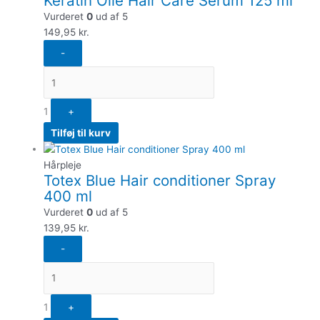
Keratin Olie Hair Care Serum 125 ml
Vurderet
0
ud af 5
149,95
kr.
-
1
+
Tilføj til kurv
Hårpleje
Totex Blue Hair conditioner Spray
400 ml
Vurderet
0
ud af 5
139,95
kr.
-
1
+