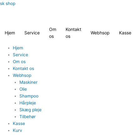
Gå
Quantity
Quantity
Quantity
Quantity
Quantity
Quantity
sk shop
til
indholdet
Om
Kontakt
Hjem
Service
Webhsop
Kasse
os
os
Hjem
Service
Om os
Kontakt os
Webhsop
Maskiner
Olie
Shampoo
Hårpleje
Skæg pleje
Tilbehør
Kasse
Kurv