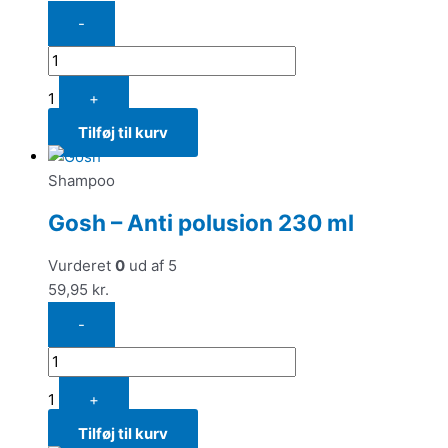
-
1
+
Tilføj til kurv
Shampoo
Gosh – Anti polusion 230 ml
Vurderet
0
ud af 5
59,95
kr.
-
1
+
Tilføj til kurv