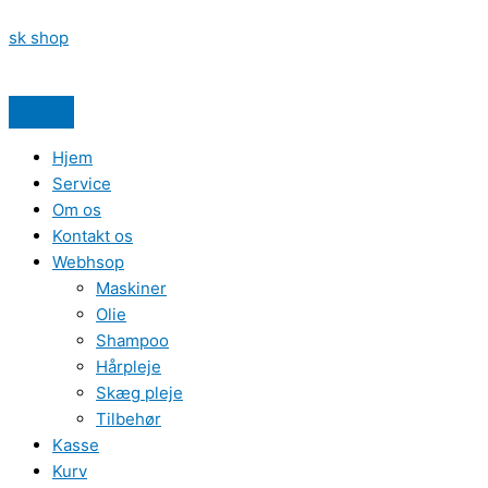
Gå
Quantity
Menu
Quantity
Quantity
Quantity
Quantity
Quantity
sk shop
til
indholdet
Hjem
Service
Om os
Kontakt os
Webhsop
Maskiner
Olie
Shampoo
Hårpleje
Skæg pleje
Tilbehør
Kasse
Kurv