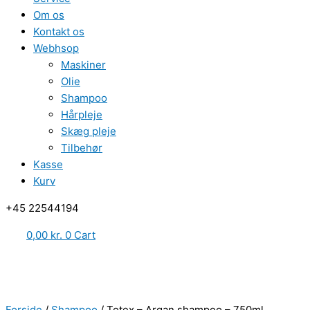
Om os
Kontakt os
Webhsop
Maskiner
Olie
Shampoo
Hårpleje
Skæg pleje
Tilbehør
Kasse
Kurv
‪+45 22544194
0,00
kr.
0
Cart
Forside
/
Shampoo
/ Totex – Argan shampoo – 750ml