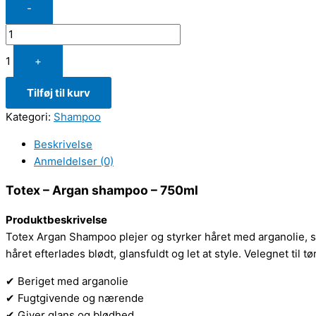
-
1
+
Tilføj til kurv
Kategori:
Shampoo
Beskrivelse
Anmeldelser (0)
Totex – Argan shampoo – 750ml
Produktbeskrivelse
Totex Argan Shampoo plejer og styrker håret med arganolie, 
håret efterlades blødt, glansfuldt og let at style. Velegnet til t
✔ Beriget med arganolie
✔ Fugtgivende og nærende
✔ Giver glans og blødhed