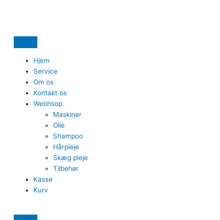
Gå
Quantity
Quantity
Quantity
Quantity
Quantity
Quantity
til
indholdet
Hjem
Service
Om os
Kontakt os
Webhsop
Maskiner
Olie
Shampoo
Hårpleje
Skæg pleje
Tilbehør
Kasse
Kurv