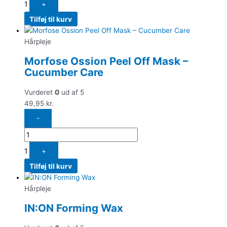
1
+
Tilføj til kurv
Hårpleje
Morfose Ossion Peel Off Mask –
Cucumber Care
Vurderet
0
ud af 5
49,95
kr.
-
1
+
Tilføj til kurv
Hårpleje
IN:ON Forming Wax