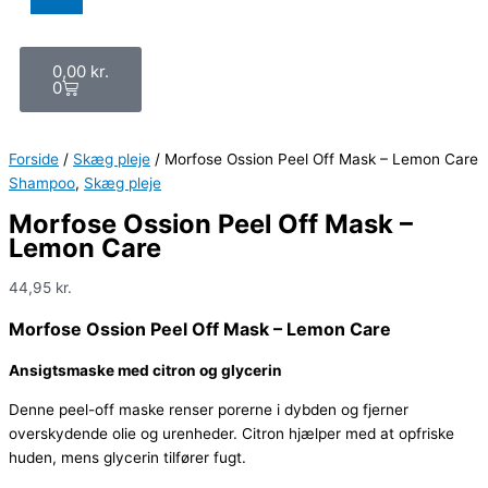
Cart
0,00
kr.
0
Forside
/
Skæg pleje
/ Morfose Ossion Peel Off Mask – Lemon Care
Shampoo
,
Skæg pleje
Morfose Ossion Peel Off Mask –
Lemon Care
44,95
kr.
Morfose Ossion Peel Off Mask – Lemon Care
Ansigtsmaske med citron og glycerin
Denne peel-off maske renser porerne i dybden og fjerner
overskydende olie og urenheder. Citron hjælper med at opfriske
huden, mens glycerin tilfører fugt.