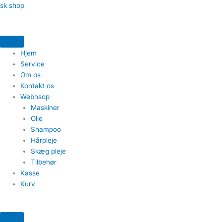
Gå
Menu
Quantity
Quantity
Quantity
Quantity
Quantity
Quantity
sk shop
til
indholdet
Hjem
Service
Om os
Kontakt os
Webhsop
Maskiner
Olie
Shampoo
Hårpleje
Skæg pleje
Tilbehør
Kasse
Kurv