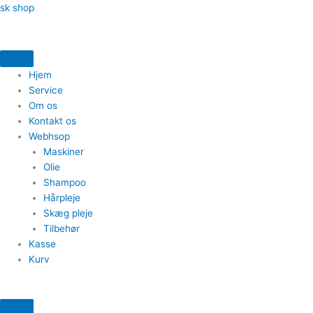
Gå
Quantity
Quantity
Quantity
Quantity
Quantity
Quantity
sk shop
til
indholdet
Hjem
Service
Om os
Kontakt os
Webhsop
Maskiner
Olie
Shampoo
Hårpleje
Skæg pleje
Tilbehør
Kasse
Kurv