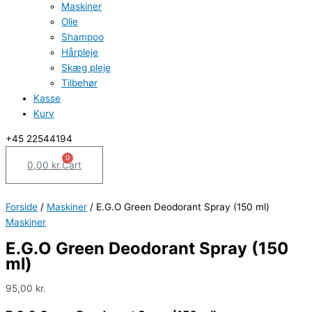
Maskiner
Olie
Shampoo
Hårpleje
Skæg pleje
Tilbehør
Kasse
Kurv
‪+45 22544194
0
0,00
kr.
Cart
Forside
/
Maskiner
/ E.G.O Green Deodorant Spray (150 ml)
Maskiner
E.G.O Green Deodorant Spray (150
ml)
95,00
kr.