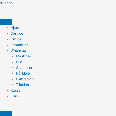
Gå
Menu
sk shop
til
indholdet
Hjem
Service
Om os
Kontakt os
Webhsop
Maskiner
Olie
Shampoo
Hårpleje
Skæg pleje
Tilbehør
Kasse
Kurv