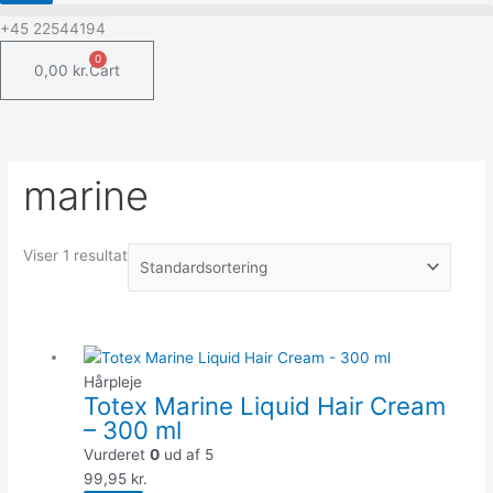
‪+45 22544194
0
0,00
kr.
Cart
marine
Viser 1 resultat
Quantity
Hårpleje
Totex Marine Liquid Hair Cream
– 300 ml
Vurderet
0
ud af 5
99,95
kr.