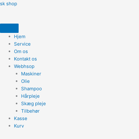
Gå
sk shop
til
indholdet
Hjem
Service
Om os
Kontakt os
Webhsop
Maskiner
Olie
Shampoo
Hårpleje
Skæg pleje
Tilbehør
Kasse
Kurv