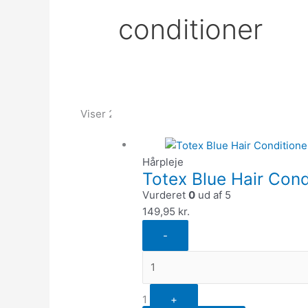
conditioner
Quantity
Viser 2 resultater
Hårpleje
Totex Blue Hair Cond
Vurderet
0
ud af 5
149,95
kr.
-
1
+