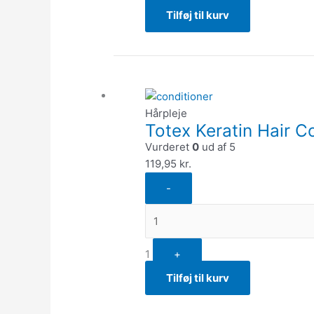
Tilføj til kurv
Quantity
Hårpleje
Totex Keratin Hair C
Vurderet
0
ud af 5
119,95
kr.
-
1
+
Tilføj til kurv