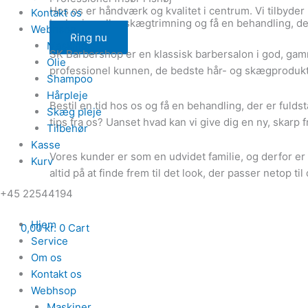
Hos os er håndværk og kvalitet i centrum. Vi tilbyder h
Kontakt os
barbering eller skægtrimning og få en behandling, de
Webhsop
Ring nu
Maskiner
SK Barbershop er en klassisk barbersalon i god, gamm
Olie
professionel kunnen, de bedste hår- og skægprodukter
Shampoo
Hårpleje
Bestil en tid hos os og få en behandling, der er fuldst
Skæg pleje
tips fra os? Uanset hvad kan vi give dig en ny, skarp fr
Tilbehør
Kasse
Vores kunder er som en udvidet familie, og derfor er
Kurv
altid på at finde frem til det look, der passer netop til 
‪+45 22544194
Hjem
0,00
kr.
0
Cart
Service
Om os
Kontakt os
Webhsop
Maskiner