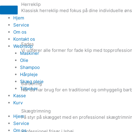
Herreklip
Klassisk herreklip med fokus på dine individuelle ønsk
Hjem
Service
Om os
Kontakt os
Fades
Webhsop
Vi udfører alle former for fade klip med topprofession
Maskiner
Olie
Shampoo
Hårpleje
Skæg pleje
Barbering
Tilbehør
Når du har brug for en traditionel og omhyggelig barb
Kasse
Kurv
Skægtrimning
Hjem
Få styr på skægget med en professionel skægtrimnin
Service
Om os
Professionel frisør i Ishøj