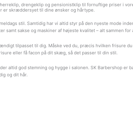
erreklip, drengeklip og pensionistklip til fornuftige priser i vor
r er skræddersyet til dine ønsker og hårtype.
eldags stil. Samtidig har vi altid styr på den nyeste mode inde
 samt sakse og maskiner af højeste kvalitet – alt sammen for at
ændigt tilpasset til dig. Måske ved du, præcis hvilken frisure du
isure eller få facon på dit skæg, så det passer til din stil.
 der altid god stemning og hygge i salonen. SK Barbershop er ba
dig og dit hår.