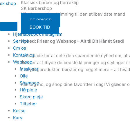
Klassisk barber og herreklip
Gå
Menu
sk shop
SK Barbershop
til
Klipning og skægtrimning til den stilbevidste mand
indholdet
SE PRISER
BOOK TID
Facebook
Instagram
Hjem
Nyhed: Frisør og Webshop – Alt til Dit Hår ét Sted!
Service
Om os
Kontakt os
Vi er glade for at dele den spændende nyhed om, at v
Webhsop
Udover at tilbyde de bedste klipninger og stylinger
Maskiner
til stylingprodukter, børster og meget mere – alt hvad
Olie
Shampoo
Klik dig ind, og shop dine favoritter i dag! Vi glæder os
Hårpleje
Skæg pleje
Tilbehør
Kasse
Kurv